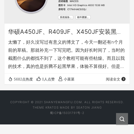
华硕A450JF、R409JF、X450JF安装黑苹
果
太懒了，好久没写过有意义的博文了，今天一翻还有n个月
前的草稿。那就补充一下写完吧。因为好长时间了，当时的
截图什么的都找不到了，这个教程可能有些枯燥。而且以我
的技术，真的也是折腾不起黑苹果，体验不算很好。但是尝
尝鲜还是很好。使用了大佬的efi文件，能解决大部分的日常
5682点热度
0人点赞
小菜菜
阅读全文
使用问题，但是重启貌似有点问题。具体细节可以自己找教
程仔细调试，我也不会，没法多说。 对于安装黑苹果最重要
的是什么，当然是驱动和引导。引导对于uefi来说，现在用
COPYRIGHT © 2021 SHANYEMANGFU.COM. ALL RIGHTS RESERVED.
的最多的还是四叶草clover。clover还是很方便的，也可以
THEME
KRATOS
MADE BY
SEATON JIANG
蜀ICP备15031791号-2
引导linux，这就非常适合喜…