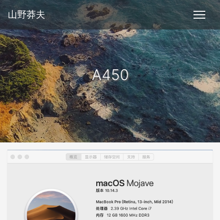
山野莽夫
A450