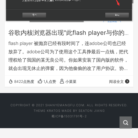
谷歌内核浏览器出现"此flash player与你的
地区不相容"的解决办法
flash player 被抛弃已经有段时间了，连adobe公司也已经
放弃了。adobe公司为了使用这个工具挣最后一点钱，把代
理权给了我国的某无良公司。你如果安装了国内版的软件，
就会出现无休止的弹窗，因为他偷偷的改了用户协议。协议
中说，收集个人信息，而且不保证安全。所以我们想着安装
8422点热度
1人点赞
小菜菜
阅读全文
国际版不就完了吗？但是事实并非如此，无良公司已经和
adobe公司合作把门焊死了。当你安装完国际版的adobe
falsh player 就会出现如下恶心的画面。 那么怎么解决我们
COPYRIGHT © 2021 SHANYEMANGFU.COM. ALL RIGHTS RESERVED.
是用flash 又不屈从于无良公司呢。我觉着有以下办法。
THEME
KRATOS
MADE BY
SEATON JIANG
蜀ICP备15031791号-2
关…