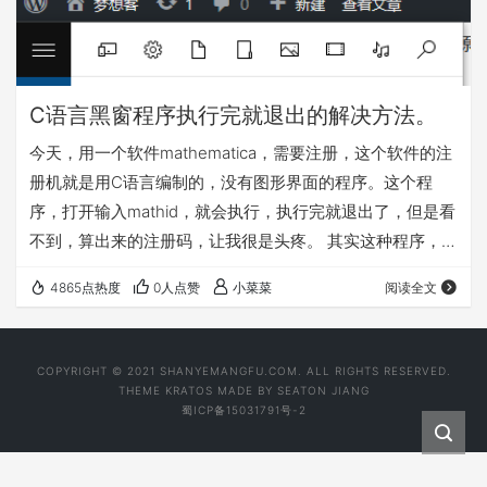
C语言黑窗程序执行完就退出的解决方法。
今天，用一个软件mathematica，需要注册，这个软件的注
册机就是用C语言编制的，没有图形界面的程序。这个程
序，打开输入mathid，就会执行，执行完就退出了，但是看
不到，算出来的注册码，让我很是头疼。 其实这种程序，在
编写的时候，其实就可以解决的，有如下几种方法
4865点热度
0人点赞
小菜菜
阅读全文
1.getch(); //读取一个字符输入 这样就可以看到结果了 当你
按下键盘上任意字符时就会结束 2.system("pause"); //试试
但是，有的时候我们并没有源代码，只有黑窗程序exe怎么
COPYRIGHT © 2021 SHANYEMANGFU.COM. ALL RIGHTS RESERVED.
办呢？ 我们需要用到windows系统中的cmd…
THEME
KRATOS
MADE BY
SEATON JIANG
蜀ICP备15031791号-2