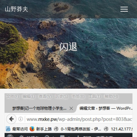
山野莽夫
闪退