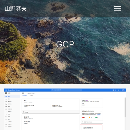
山野莽夫
GCP