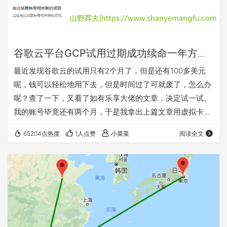
谷歌云平台GCP试用过期成功续命一年方法
（理论无限试用）
最近发现谷歌云的试用只有2个月了，但是还有100多美元
呢，钱可以轻松地用下去，但是时间过了可就废了，怎么办
呢？查了一下，又看了如有乐享大佬的文章，决定试一试。
我的账号毕竟还有两个月，于是我拿出上篇文章用虚拟卡注
册谷歌云失败的账号进行试验，按照大佬方法最终成功续命
65204点热度
1人点赞
小菜菜
阅读全文
一年。具体账号注册，可以啊看我上一篇文章: 谷歌云平台
gcp300美元试用失败经历。 下边讲一下续命的步骤
一、 删除角色 1.登录已经试用过期的Google账号，查看
【我的结算账户】。 2.点击进入打开面板 …