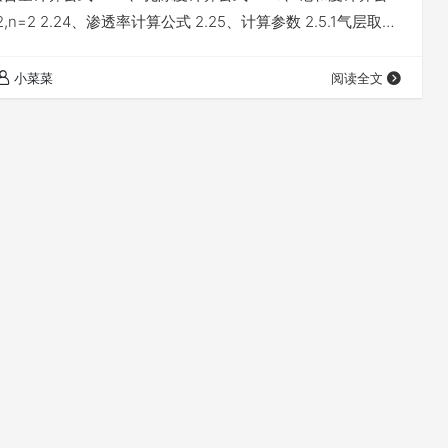
m=2,n=2 2.24、渗透率计算公式 2.25、计算参数 2.5.1气层取
T=100，RS=70，RXO=6，CNL=20，DEN=2.1，AC=125
R=100，RT=3.2，RS=2.8，RXO=2.1，CNL=38，D…
小菜菜
阅读全文