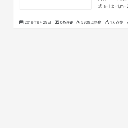
式 a=1;b=1,
值： GR=70，R
2.5.2泥岩： G
2016年6月29日
0条评论
5939点热度
1人点赞