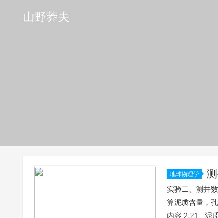
山野莽夫
测
地球物理学
实验二、测井数
算泥质含量，孔
内容 2.21、