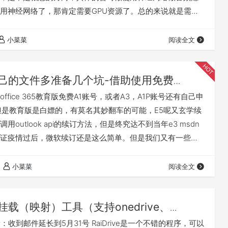
用神经网络了，那肯定需要GPU资源了。总的来说就是需要
pu都很强劲，内存很大的工作站了。但是苦于实验室和导师现
搞不到GPU资源。但是天无绝人之路，谷歌提供了这个免费
小菜菜
阅读全文
桨也提供免费的资源，但是就没这个colab用着舒服，GPU资
。言归正传，如何愉快的使用c…
己的文件多准备几个坑-借助使用免费
io文件备份同步迁移工具安心的使用office 365
ffice 365教育版免费A1账号，或者A3，A1P账号还有自己申
支持多种存储工具如onedrive和谷歌网盘）
但是教育版是白嫖的，有莫名其妙翻车的可能，E5呢又玄学续
用outlook api的续订方法，但是终究达不到当年e3 msdn
证疫情过后，微软续订还是这么简单。但是我们又有一些文
们还要白嫖他的服务。那有什么办法呢？还是有法子的，不
佬提供的账号，翻车几率，翻车时间都不一定。而且有些大
小菜菜
阅读全文
是正规的学校。所以我们最好把自己的文件多放几个坑。因
和子…
挂载（映射）工具（支持onedrive、
drive）RaiDrive疫情期间限时使用专业版以及
更新：收到邮件延长到5月31号 RaiDrive是一个不错的程序，可以