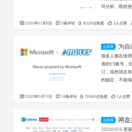
写分析。既然使
一台cpu和g
状，我一时半会
2020年11月9日
0条评论
8326点热度
3人点赞
的平台。国内飞
源特别难以申请
为自
互联网
Mover.
很多人都在使用o
5T网盘（
请的E5账号，
订，虽然现在有调
的稳定，不能保
件需要备份，我
同全局，不同大
2020年5月11日
14条评论
15580点热度
1人点赞
佬有路子，甚至
为现在有些全局
网盘
互联网
google 
20200429 