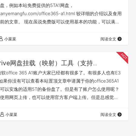
ogle网盘的说明
盘，例如本站免费提供的5TA1网盘，
.shanyemangfu.com/office365-a1.html 较详细的介绍以及食用
前的文章。 现在虽说免费版可以使用基本的功能，可以满足
需要。但是感觉这个软件慢慢的丧失了初心。可能日后大佬
。但是最近疫情期间有个免费使用专业版的活动，有需要的
小菜菜
阅读全文
据说活动到4月30号，虽说有点晚，但是官方说可能会延期…
idrive网盘挂载（映射）工具（支持
e、google drive）下载以及使用方法。含谷歌
软office 365 A1账户大家已经都有很多了。有很多人也有E3
法
如果你没有可以查看本站置顶文章申请属于你的office365A1
可以安逸的适用5T的备份盘了。但是有了账户怎么使用呢？
使用网页上传，也可以使用官方客户端上传。但是总感觉差
不是很够。经过我的搜索，找到了这个raidrive工具。他可以
网盘存储映射到本地。会在我们的文件管理器生成一个带盘
小菜菜
阅读全文
们可以轻松的使用这个虚拟盘来管理我们的文件。不过可惜
…