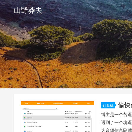
山野莽夫
愉快
计算机
的神经网络
博主是一个苦逼
遇到了一个坑逼
为音频信息隐藏