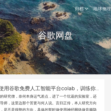
归档
地球物
谷歌网盘
使用谷歌免费人工智能平台colab，训练你
模型，为你的学术生活添砖加瓦
的研究僧，奈何本身运气差点，进了一个坑逼的实验室，还
导师，这里边那个苦更与何人说。言归正传，本人研究方向
，是不是很憨的方向，具体的暂时做使用神经网络做音频隐