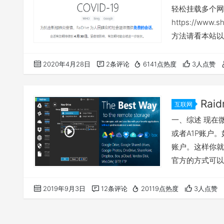
一点使用go
轻松挂载多个网
https://www
方法请看本站以
我们大部分人的
会搞这个软件吧
2020年4月28日
2条评论
6141点热度
3人点赞
可以尝鲜一下。
Ra
互联网
onedriv
一、综述 现在微
网盘挂载方
或者A1P账户。
账户。这样你就
官方的方式可以
点什么，人性化
轻松的把我们的
2019年9月3日
12条评论
20119点热度
3人点赞
符的虚拟盘。我
的是软件出专业