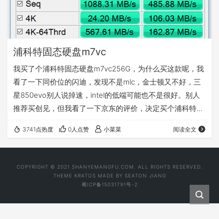
浦科特固态硬盘m7vc
我买了个浦科特固态硬盘m7vc256G，为什么买这款呢，我
看了一下同价位的闪迪，发现不是mlc，金士顿又不好，三
星850evo别人说掉速，intel的低端可能也不是很好。别人
推荐买创见，但我看了一下京东的评价，决定买个浦科特
m7vc256g。用adssd benchmark测试了一下，78百分吧，
3741点热度
0人点赞
小菜菜
阅读全文
但是写入280，读480，我问了问客服，说，这已经很好
了，我也是没办法，不过官方推荐的软件可以装一下，
PlextorTurbo和PlexCompressor，我装了一下，效果蛮好
COPYRIGHT © 2021 SHANYEMANGFU.COM. ALL RIGHTS RESERVED.
的，
THEME
KRATOS
MADE BY
SEATON JIANG
蜀ICP备15031791号-2