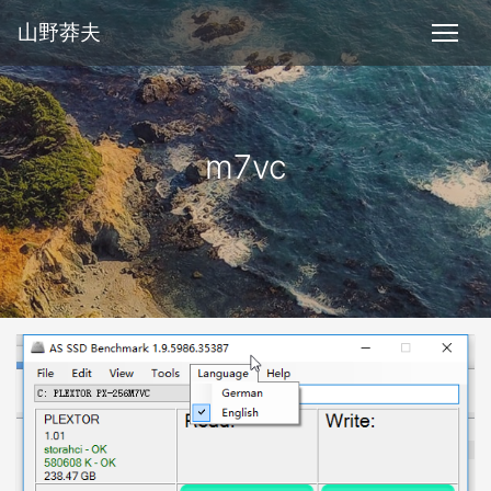
山野莽夫
m7vc