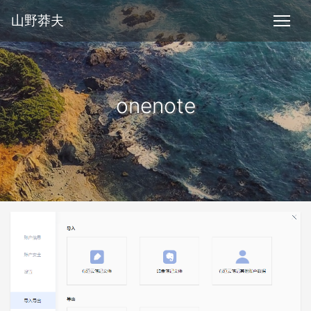
山野莽夫
onenote