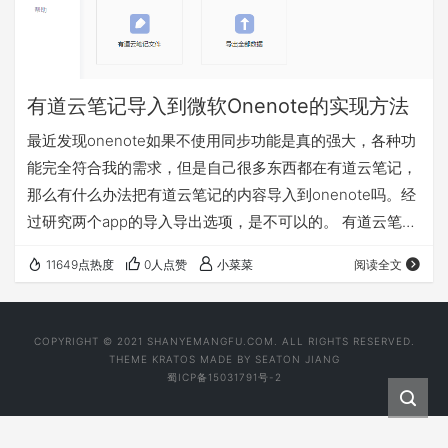
有道云笔记导入到微软Onenote的实现方法
最近发现onenote如果不使用同步功能是真的强大，各种功
能完全符合我的需求，但是自己很多东西都在有道云笔记，
那么有什么办法把有道云笔记的内容导入到onenote吗。经
过研究两个app的导入导出选项，是不可以的。 有道云笔记
的全部导出和单篇导出都只能导出到有道文件，word或者
11649点热度
0人点赞
小菜菜
阅读全文
PDF。再看onenote，onenote导入功能只能导入自己的笔
记和分区。导出可以到处自己的分区笔记，也可导出word
和pdf 综上所述，有道云笔记不能直接导入到onenote。 但
COPYRIGHT © 2021 SHANYEMANGFU.COM. ALL RIGHTS RESERVED.
是有一种转换的方法如下： 1.把有道云笔记导出到word …
THEME
KRATOS
MADE BY
SEATON JIANG
蜀ICP备15031791号-2