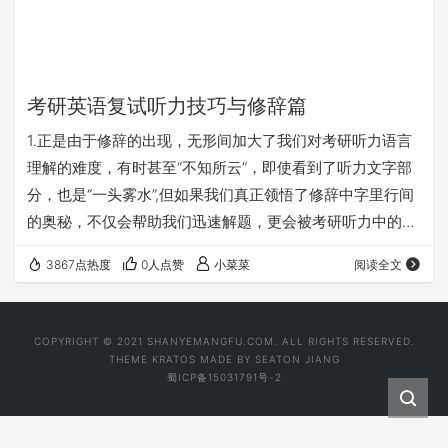
考研英语复试听力技巧与修辞篇
1.正是由于修辞的出现，无形间加大了我们对考研听力语言
理解的难度，有时甚至“不知所云”，即使看到了听力文字部
分，也是“一头雾水”,但如果我们真正领悟了修辞中字里行间
的奥秘，不仅会帮助我们迅速解题，更会被考研听力中的经
典修辞艺术所折服。为了透彻理解考研听力修辞语言的话外
3867点热度
0人点赞
小菜菜
阅读全文
音，跨考教育英语教研室对近年来考研听力中出现的修辞手
法做了如下分析和总结，以利于考生究其根本，从而顺利、
快捷解题。 Hyperbole(夸张) 试比较以下考研听力
COPYRIGHT © 2021 SHANYEMANGFU.COM. ALL RIGHTS RESERVED.
短对话的两种回答方式： Have you asked your
THEME
KRATOS
MADE BY
SEATON JIANG
蜀ICP备15031791号-2
brother…