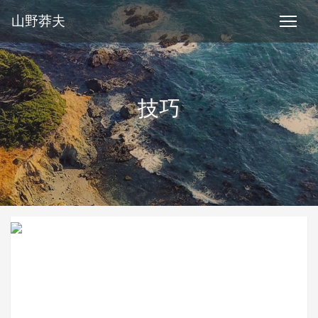
山野莽夫
技巧