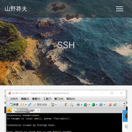
山野莽夫
SSH