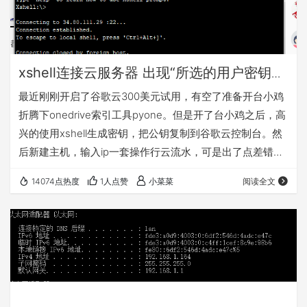
xshell连接云服务器 出现“所选的用户密钥未
在远程主机上注册”的解决办法
最近刚刚开启了谷歌云300美元试用，有空了准备开台小鸡
折腾下onedrive索引工具pyone。但是开了台小鸡之后，高
兴的使用xshell生成密钥，把公钥复制到谷歌云控制台。然
后新建主机，输入ip一套操作行云流水，可是出了点差错，
如下图所示。 我靠这还了得，果断打开google百度了一
14074点热度
1人点赞
小菜菜
阅读全文
下，大部分都说是权限的问题。果断拿过如下代码。
chmod 700 .ssh cd .ssh chmod 600 * service sshd
restart 打开谷歌云控制台虚拟机的SSH，然后输入 sudo -i
进入root 用…