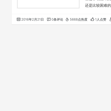
还是比较困难的
标签管理，自己
大部分的站长来
2016年2月21日
0条评论
5668点热度
1人点赞
题。所以，我们想
用谷歌翻译接口