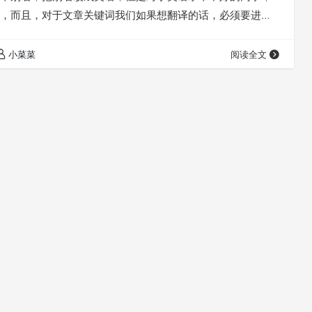
，而且，对于文章关键词我们如果想翻译的话，必须要进入
修改。所以我们便想着，自动把别名翻译成中文，但是对弈
说，对代码掌握不够，无法调用翻译接口，来解决这个额问
小菜菜
阅读全文
到了别人做的插件，wp-slug-translate，但是这款插件使
，非常缓慢，甚至无…