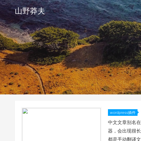
山野莽夫
wordpress插件
wp-youda
中文文章别名在
器，会出现很长
都是手动翻译文