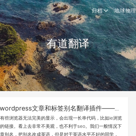
归档
地球物
有道翻译
wordpress文章和标签别名翻译插件———
o-slug
有些浏览器无法完美的显示，会出现一长串代码，比如ie浏览
的链接。看上去非常不美观，也不利于seo。我们一般情况下
章别名，把别名改成英语，但是对于英语水平不好的同学，