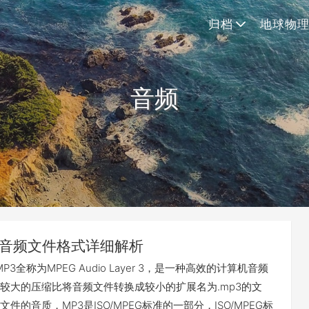
归档
地球物
音频
3音频文件格式详细解析
3全称为MPEG Audio Layer 3，是一种高效的计算机音频
较大的压缩比将音频文件转换成较小的扩展名为.mp3的文
件的音质，MP3是ISO/MPEG标准的一部分，ISO/MPEG标