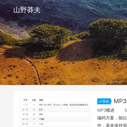
山野莽夫
MP
计算机
MP3概述 MP
编码方案，能以
件，基本保持源文