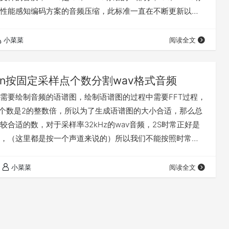
性能感知编码方案的音频压缩，此标准一直在不断更新以满
求，现已形成MPEG Layer1、Layer2、Layer3三种音频编
对应MP1、MP2、MP3这三种声音文件。
小菜菜
阅读全文
icture Expert G…
hon按固定采样点个数分割wav格式音频
需要绘制音频的语谱图，绘制语谱图的过程中需要FFT过程，
点个数是2的整数倍，所以为了生成语谱图的大小合适，那么总
比较合适的数，对于采样率32kHz的wav音频，2S时常正好是
样点，（这里都是按一个声道来说的）所以我们不能按照时常来
采样点个数不太准确，但是网上都是使用ffmpeg或者其他方
都是以时间为单位，所以这不是太合适，于是我使用查了差
小菜菜
阅读全文
hon简单的写了个小程序，用于按固定采样点个数分割wav格式
代码，…