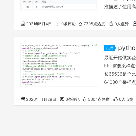
准描述了使用高
足“质高量小”的追
解码方案，分别
2021年5月4日
0条评论
7295点热度
0人点赞
MPEG(Moving P
pyt
代码
最近开始做实验
FFT需要采样
长65536是个
64000个采
截取音频，可能
式裁剪音频的，
2020年11月29日
0条评论
5604点热度
0人点赞
资料使用pyt
音频。 直接放