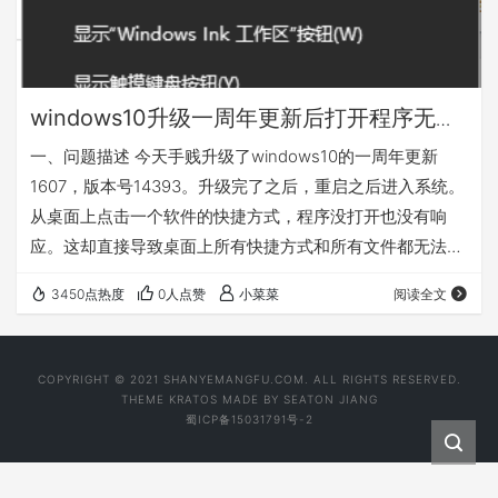
windows10升级一周年更新后打开程序无响
应导致桌面无响应解决办法
一、问题描述 今天手贱升级了windows10的一周年更新
1607，版本号14393。升级完了之后，重启之后进入系统。
从桌面上点击一个软件的快捷方式，程序没打开也没有响
应。这却直接导致桌面上所有快捷方式和所有文件都无法使
用了，鼠标放在不管什么地方都是一个一直加载的圆圈。因
3450点热度
0人点赞
小菜菜
阅读全文
为我已经解决了这个问题，所以，暂时没办法截图了。但是
我感觉我描述的已经够详细了。 二、解决方法 1、临时解决
方案 右键任务栏选择显示桌面，这时你会发现你桌面上的图
COPYRIGHT © 2021 SHANYEMANGFU.COM. ALL RIGHTS RESERVED.
标可以使用了，不过过一会又回到原来的状态了，对于无法
THEME
KRATOS
MADE BY
SEATON JIANG
蜀ICP备15031791号-2
立即关机的情况有用。 2、终结解决…