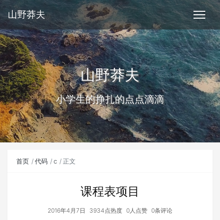
山野莽夫
山野莽夫
小学生的挣扎的点点滴滴
首页
代码
c
正文
课程表项目
2016年4月7日
3934点热度
0人点赞
0条评论