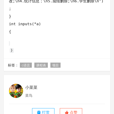
改;\n4.统计信息；\n5.成绩删除;\n6.学生删除\n")
;
}
int inputs(*a)
{
}
标签：
c语言
课程表
项目
小菜菜
菜鸟
打赏
点赞