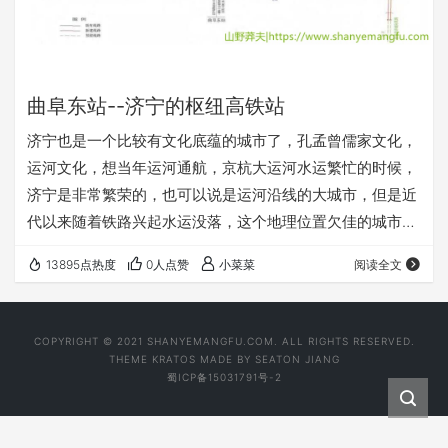
曲阜东站--济宁的枢纽高铁站
济宁也是一个比较有文化底蕴的城市了，孔孟曾儒家文化，
运河文化，想当年运河通航，京杭大运河水运繁忙的时候，
济宁是非常繁荣的，也可以说是运河沿线的大城市，但是近
代以来随着铁路兴起水运没落，这个地理位置欠佳的城市就
这样没落了，济宁地理位置尴尬，东西两边都有国家铁路干
13895点热度
0人点赞
小菜菜
阅读全文
线经过，但是济宁市区只有一条算不上干线的铁路经过，且
建成较晚，导致济宁发展因为交通不便，逐渐没落。现在济
宁的想法是建设邹兖曲任嘉都市圈。济宁的京沪铁路过兖
COPYRIGHT © 2021 SHANYEMANGFU.COM. ALL RIGHTS RESERVED.
州，京沪高铁取直过曲阜，随着省里解决鲁南出行问题的鲁
THEME
KRATOS
MADE BY
SEATON JIANG
蜀ICP备15031791号-2
南铁路兴建，曲阜东成了鲁南铁路和京沪高铁的交汇站，也
成…