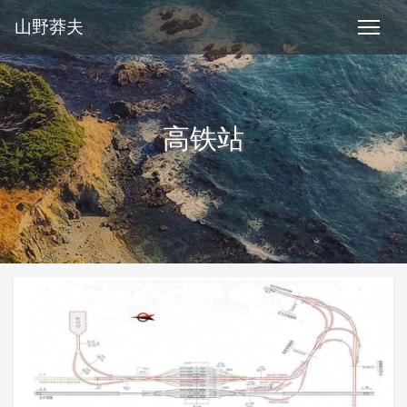
山野莽夫
高铁站