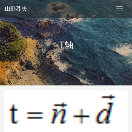
山野莽夫
T轴