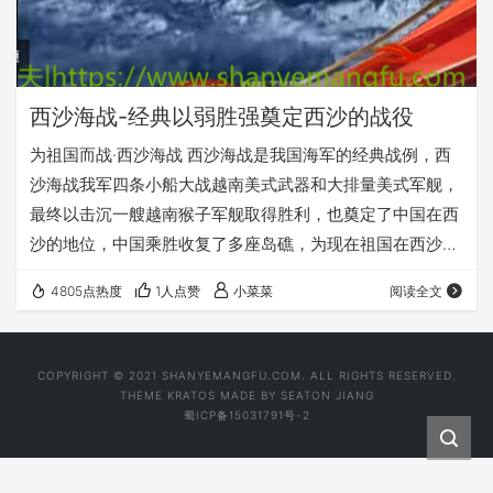
西沙海战-经典以弱胜强奠定西沙的战役
为祖国而战·西沙海战 西沙海战是我国海军的经典战例，西
沙海战我军四条小船大战越南美式武器和大排量美式军舰，
最终以击沉一艘越南猴子军舰取得胜利，也奠定了中国在西
沙的地位，中国乘胜收复了多座岛礁，为现在祖国在西沙吹
沙填海，建设军事基地打下了基础，自此，中国才在南海站
4805点热度
1人点赞
小菜菜
阅读全文
稳了脚跟。 我们要对祖国保持自信，是我们的，迟早我们要
收回来的。 下边放了云南卫视的视频，不错可以看一看。
COPYRIGHT © 2021 SHANYEMANGFU.COM. ALL RIGHTS RESERVED.
THEME
KRATOS
MADE BY
SEATON JIANG
蜀ICP备15031791号-2