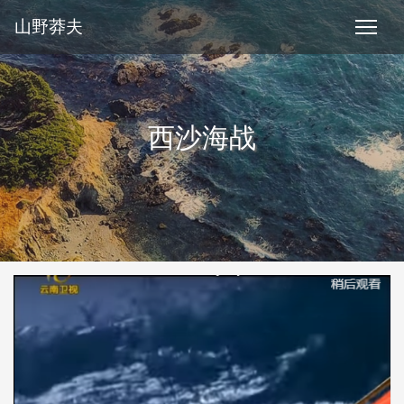
山野莽夫
西沙海战