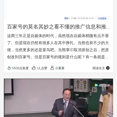
百家号的莫名其妙之看不懂的推广信息和推
荐机制以及我的处理过程
这两三年正是自媒体的时代，虽然现在自媒体稍微有点不香
了。但是现在仍然有很多人在其中挣扎。当然也有不少的大
佬，当然更多的还是菜鸟吧。当熊掌ID取消原创之后，把原
创改到百家号。但是百家号的规则是什么呢？有一条就是不
能有推广信息。不能有明显的二维码，不能有明显的链接。
5606点热度
1人点赞
小菜菜
阅读全文
添加超链接只能添加百家号的站内链接。这很明显的是要把
所有流量都引到百家号啊。 前段时间我看熊掌号改版，本着
试试看的态度。尝试着发了几篇文章。我是左看看右看看百
家号的各种分类都没有能容纳我的文章的。但是也凑合着发
了。然后使用了泪雪博客的百家号插件，把自己的文章…