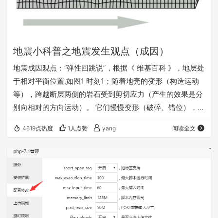
地震小科普之地震发生观点（成因）
地震成因观点：“弹性回跳说”，根据《 维基百科 》，地层处
于相对平衡位置,如图1 时刻1；随着地壳的变形（构造运动
等），跨越断层两侧的岩石受到剪切应力（产生的效果是分
别向相对的方向运动）。 它们慢慢变形（破碎、错位），直
到超过内部刚度（弹性限度），如图2 时刻2。 然后它们沿
4619点热度
1人点赞
yang
阅读全文
断层线破裂分开（岩石破碎、岩石间产生相对位移等，类比
用力折断树枝，会有声响，振动产生声音，说明树枝断的时
刻振动剧烈，也即能量释放）; 突然的运动释放出积累的能
量（此时产生地震如图E点处，地震通过地震波向远处传
播），如图1时刻3，岩石几乎恢复原状…