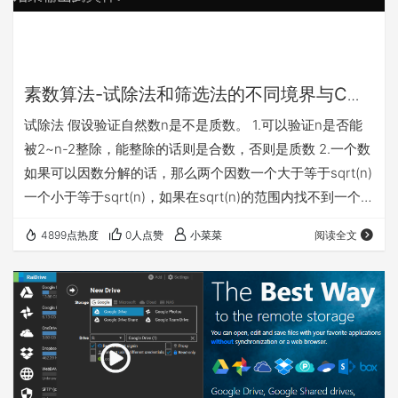
素数算法-试除法和筛选法的不同境界与C语
言实现
试除法 假设验证自然数n是不是质数。 1.可以验证n是否能
被2~n-2整除，能整除的话则是合数，否则是质数 2.一个数
如果可以因数分解的话，那么两个因数一个大于等于sqrt(n)
一个小于等于sqrt(n)，如果在sqrt(n)的范围内找不到一个整
数整除n，那么在大于sqrt(n)到n的范围内也找不到一个整
4899点热度
0人点赞
小菜菜
阅读全文
数可以整除n。所以只需要求解验证2~sqrt(n)以内的数是否
可以整除n。 3.因为除2以外所有的质数都是奇数，所以不
需要验证偶数，只需要验证3~sqrt(n)的之间的奇数就可
以。 4.继续总结，比如不能被3整除，…