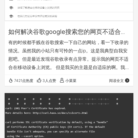
如何解决谷歌google搜索您的网页不适合在
移动设备上浏览
有的时候都手贱在谷歌搜索一下自己的网站，看一下收录的
情况。虽然我的小站只有可怜的一点ip。这是我典型自我安
慰吧。但是最近发现谷歌收录有点异常。提示我的网页不适
合在移动设备上浏览。 但是我买的主题是自适应的啊。我还
自己使用手机访问了一下我的网站，是完全正常访问的。那
7421点热度
3人点赞
小菜菜
阅读全文
是什么原因呢？点击你的网页不适合在移动设备上浏览，进
入谷歌移动设备适合性检验的网站。然后检验一下自己的网
页是什么问题。 点击查看详情 点击查看详情，查看网页加
载问题 从上边图看发现，robots文件禁止抓取主题的css和
js文件。另外禁止抓取的还有百度统计…