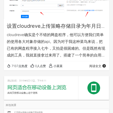
设置cloudreve上传策略存储目录为年月日分
层目录
cloudreve确实是个不错的网盘程序，他可以方便我们简单
的使用各大对象存储的api。因为对于我这种菜鸟来说，把
已有的网盘程序接入七牛，又拍是很困难的。但是既然有现
成的工具，我就直接拿过来用了。搭建了一个简单的自用网
盘，用于网站分享一个文件。 但是用了一段时间，我总感觉
7137点热度
0人点赞
小菜菜
阅读全文
这个程序上传策略的存储目录有些让我感觉难受，它是设置
年月日整个的文件夹。如下图所示。 光放提供的目录对照表
如下 就是我们如果用时间做目录的话，就只能使用年月日，
或者年月日时分秒的情况。这样就会是一天一个文件夹，对
于我这种有密集恐惧证的人来说，是完全…