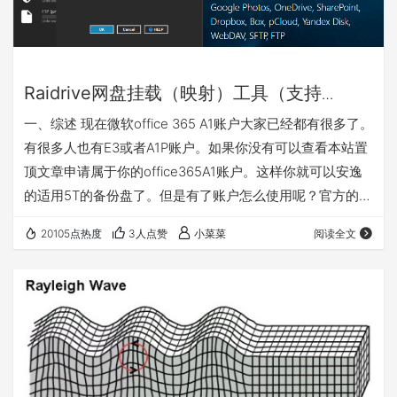
Raidrive网盘挂载（映射）工具（支持
onedrive、google drive）下载以及使用方
一、综述 现在微软office 365 A1账户大家已经都有很多了。
法。含谷歌网盘挂载方法
有很多人也有E3或者A1P账户。如果你没有可以查看本站置
顶文章申请属于你的office365A1账户。这样你就可以安逸
的适用5T的备份盘了。但是有了账户怎么使用呢？官方的方
式可以使用网页上传，也可以使用官方客户端上传。但是总
20105点热度
3人点赞
小菜菜
阅读全文
感觉差点什么，人性化不是很够。经过我的搜索，找到了这
个raidrive工具。他可以轻松的把我们的网盘存储映射到本
地。会在我们的文件管理器生成一个带盘符的虚拟盘。我们
可以轻松的使用这个虚拟盘来管理我们的文件。不过可惜的
是软件出专业…