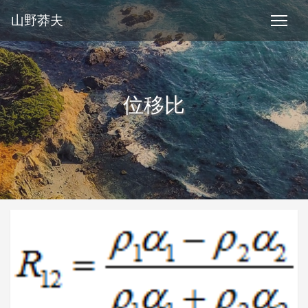
山野莽夫
位移比