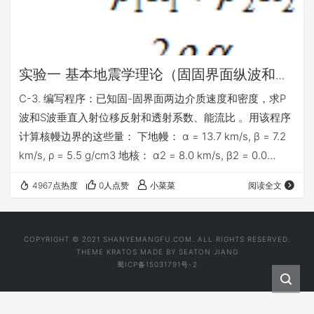
实验一 基本地震学理论（固固界面纵波和横
波能流比反射系数透射系数数）
C-3. 编写程序：已知固-固界面两边介质速度和密度，求P
波和S波垂直入射位移反射和透射系数、能流比 。用该程序
计算核幔边界的这些量： 下地幔： α = 13.7 km/s, β = 7.2
km/s, ρ = 5.5 g/cm3 地核： α2 = 8.0 km/s, β2 = 0.0
km/s, ρ2 = 9.9 g/cm3 一、实验原理 根据透射系数，反射
4967点热度
0人点赞
小菜菜
阅读全文
系数，位移比和能流比公式计算反射系数，透射系数和位移
比，和能流比。P波公式为 同理S波公式和上述公式形式相
同。 二、 程序源代码 v1=input('上层速度…
COPYRIGHT © 2021 SHANYEMANGFU.COM. ALL RIGHTS RESERVED.
THEME
KRATOS
MADE BY
SEATON JIANG
蜀ICP备15031791号-2