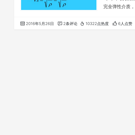
完全弹性介质，
以确定另外两队
度Vp、Vs。
2016年5月26日
2条评论
10322点热度
6人点赞
产生的纵向应变
以表示为： λ=