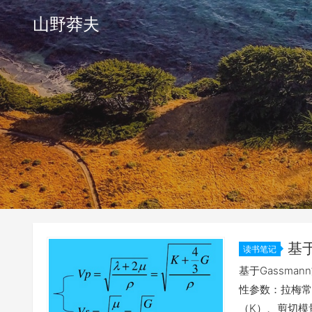
山野莽夫
基
读书笔记
基于Gassma
性参数：拉梅常
（K）、剪切模