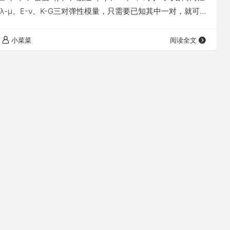
λ-μ、E-ν、K-G三对弹性模量，只需要已知其中一对，就可
，再结合地层密度，就可以确定整个介质或地层的纵横波速
 【拉梅常数（λ、μ）：假设一个弹性体在纵向拉应力Pz作用下
小菜菜
阅读全文
为ez，可以用横的拉应力Px来阻止横向收缩，拉梅常数λ可
P…