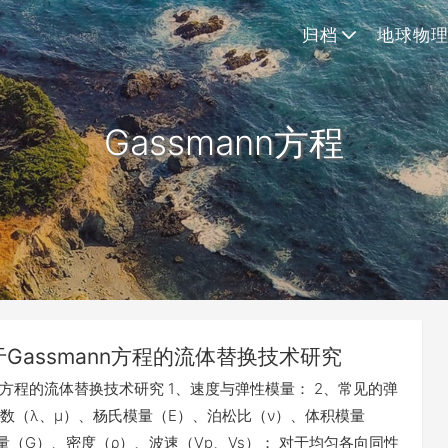
归档
地球物
Gassmann方程
于Gassmann方程的流体替换技术研究
nn方程的流体替换技术研究 1、速度与弹性模量： 2、常见的弹
数（λ、μ）、杨氏模量（E）、泊松比（ν）、体积模量
量（G）、密度（ρ）、波速（Vp、Vs）； 对于均匀各向同性