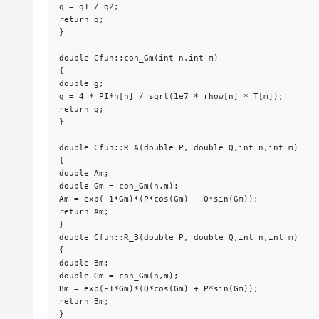
q = q1 / q2;
return q;
}
double Cfun::con_Gm(int n,int m)
{
double g;
g = 4 * PI*h[n] / sqrt(1e7 * rhow[n] * T[m]);
return g;
}
double Cfun::R_A(double P, double Q,int n,int m)
{
double Am;
double Gm = con_Gm(n,m);
Am = exp(-1*Gm)*(P*cos(Gm) - Q*sin(Gm));
return Am;
}
double Cfun::R_B(double P, double Q,int n,int m)
{
double Bm;
double Gm = con_Gm(n,m);
Bm = exp(-1*Gm)*(Q*cos(Gm) + P*sin(Gm));
return Bm;
}