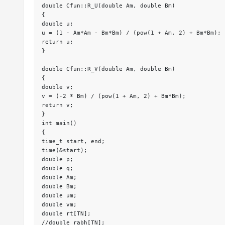
double Cfun::R_U(double Am, double Bm)
{
double u;
u = (1 - Am*Am - Bm*Bm) / (pow(1 + Am, 2) + Bm*Bm);
return u;
}
double Cfun::R_V(double Am, double Bm)
{
double v;
v = (-2 * Bm) / (pow(1 + Am, 2) + Bm*Bm);
return v;
}
int main()
{
time_t start, end;
time(&start);
double p;
double q; 
double Am;
double Bm;
double um;
double vm;
double rt[TN];
//double rabh[TN];