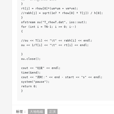
}
rt[j] = rhow[0]*(um*um + vm*vm);
//rabh[j] = sqrt(1e7 * rhow[0] * T[j]) / h[0];
}
ofstream ou("T_rhowT.dat", ios::out);
for (int i = TN-1; i >= 0; i--)
{
//ou << T[i] << "\t" << rabh[i] << endl;
ou << 1/T[i] << "\t" << rt[i] << endl;
}
ou.close();
cout << "结束" << endl;
time(&end);
cout << "用时：" << end - start << "s" << endl;
system("pause");
return 0;
}

标签：
大地电磁
正演