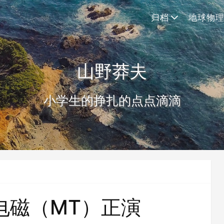
归档
地球物
山野莽夫
小学生的挣扎的点点滴滴
电磁（MT）正演