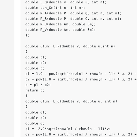
double L_Q(double v, double u, int n);
double con_Gm(int n, int m);
double R_A(double P, double Q, int n, int m);
double R_B(double P, double Q, int n, int m);
double R_U(double Am, double Bm);
double R_V(double Am, double Bm);
};
double Cfun::L_P(double v, double u,int n)
{
double p1;
double p2;
double p;
p1 = 1.0 - pow(sqrt(rhow[n] / rhow[n - 1]) * u, 2) -
p2 = pow(1.0 + sqrt(rhow[n] / rhow[n - 1]) * u, 2) +
p = p1 / p2;
return p;
}
double Cfun::L_Q(double v, double u, int n)
{
double q1;
double q2;
double q;
q1 = -2.0*sqrt(rhow[n] / rhow[n - 1])*v;
q2 = pow(1.0 + sqrt(rhow[n] / rhow[n - 1]) * u, 2) +