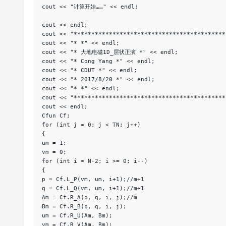
cout << "计算开始……" << endl;
cout << endl;
cout << "*******************************************
cout << "* *" << endl;
cout << "* 大地电磁1D_层状正演 *" << endl;
cout << "* Cong Yang *" << endl;
cout << "* CDUT *" << endl;
cout << "* 2017/8/20 *" << endl;
cout << "* *" << endl;
cout << "*******************************************
cout << endl;
Cfun Cf;
for (int j = 0; j < TN; j++)
{
um = 1;
vm = 0;
for (int i = N-2; i >= 0; i--)
{
p = Cf.L_P(vm, um, i+1);//m+1
q = Cf.L_Q(vm, um, i+1);//m+1
Am = Cf.R_A(p, q, i, j);//m
Bm = Cf.R_B(p, q, i, j);
um = Cf.R_U(Am, Bm);
vm = Cf.R_V(Am, Bm);