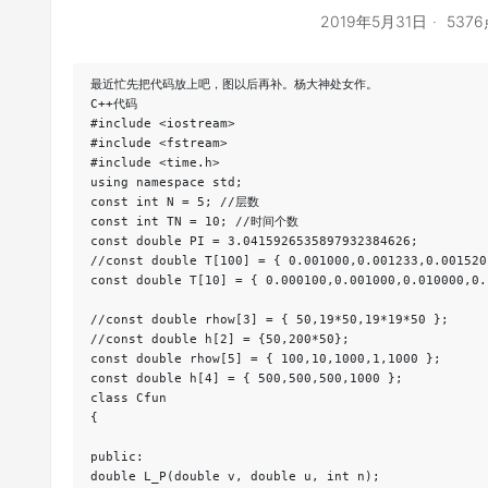
2019年5月31日
537
最近忙先把代码放上吧，图以后再补。杨大神处女作。

C++代码

#include <iostream>
#include <fstream>
#include <time.h>
using namespace std;
const int N = 5; //层数
const int TN = 10; //时间个数
const double PI = 3.0415926535897932384626;
//const double T[100] = { 0.001000,0.001233,0.001520
const double T[10] = { 0.000100,0.001000,0.010000,0.
//const double rhow[3] = { 50,19*50,19*19*50 };
//const double h[2] = {50,200*50};
const double rhow[5] = { 100,10,1000,1,1000 };
const double h[4] = { 500,500,500,1000 };
class Cfun
{
public:
double L_P(double v, double u, int n);