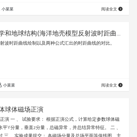
te backup建立备份， 这样你可以获得备份包的链接把他用下
小菜菜
阅读全文
就可以保留了当然你可以把备份包上传到网络。…
学和地球结构(海洋地壳模型反射波时距曲
射波时距曲线绘制以及两种公式汇出的时距曲线的对比。
小菜菜
阅读全文
体球体磁场正演
正演 一 、 试验要求： 根据正演公式，计算给定参数球体磁
水平Y分量，垂直z分量，总磁异常，并总结异常特征。 二 、
时 三 、实验成果提交： 各磁场分量及总场平面等值线图、主