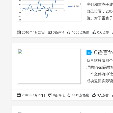
序列和雷克子波
自己设置，20
值。对于雷克子
些，这样地震记
#include<stdio
2016年4月27日
0条评论
4056点热度
0人点赞
C语言fr
c
我再继续做那个课
理的fread函
一个文件流中读
成功返回实际读
原型:size_t frea
从文件中读入数
2016年4月22日
0条评论
4413点热度
0人点赞
(buff),也…