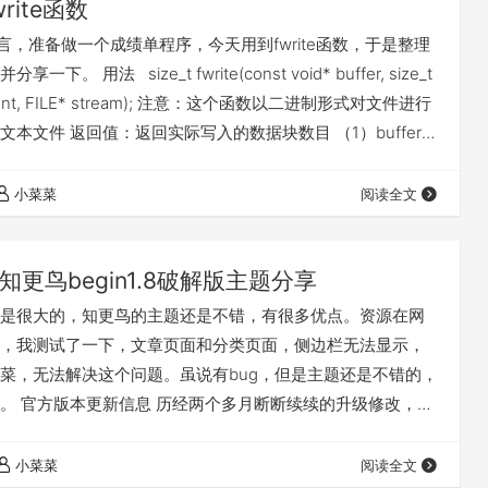
rite函数
言，准备做一个成绩单程序，今天用到fwrite函数，于是整理
下。 用法 size_t fwrite(const void* buffer, size_t
t count, FILE* stream); 注意：这个函数以二进制形式对文件进行
本文件 返回值：返回实际写入的数据块数目 （1）buffer：
write来说，是要获取数据的地址； （2）size：要写入内容
）count:要进行写入size字…
小菜菜
阅读全文
知更鸟begin1.8破解版主题分享
是很大的，知更鸟的主题还是不错，有很多优点。资源在网
，我测试了一下，文章页面和分类页面，侧边栏无法显示，
菜，无法解决这个问题。虽说有bug，但是主题还是不错的，
。 官方版本更新信息 历经两个多月断断续续的升级修改，在
等待中，Begin主题1.8正式版终于出炉！由于近期没有太多
所以这次升级让用 户等了很长时间，这里表示抱歉，这两天
小菜菜
阅读全文