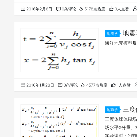
选择点击crea
2016年2月6日
0条评论
5178点热度
0人点赞
载工具下载下来
地震
地震学
线）
海洋地壳模型反
2016年1月28日
0条评论
4577点热度
1人点赞
三度
地磁学
三度体球体磁场
场水平X分量、
实验课时：2课