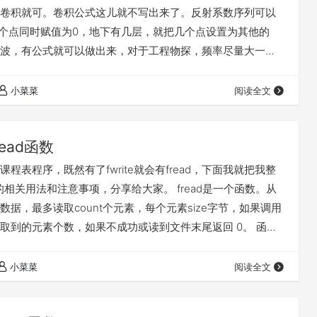
卷积就可。卷积公式这儿就不写出来了。反射系数序列可以
0个点同时赋值为0，地下有几层，就把几个点设置为其他的
波，有公式就可以做出来，对于工程物探，频率尽量大一
录的图要好看一些。 下边把代码奉献给大家。
.h> #include<math.h> #include<stdlib.h> //#define dz1…
小菜菜
阅读全文
ead函数
程表程序，既然有了fwrite就会有fread，下面我就把我整
数的相关用法和注意事项，分享给大家。 fread是一个函数。从
数据，最多读取count个元素，每个元素size字节，如果调用
取到的元素个数，如果不成功或读到文件末尾返回 0。 函数
d(void* buff,size_t size,size_t count,FILE* stream) 作用：
据到指定的地址中 参数：第一个参数为接收数据的指针
小菜菜
阅读全文