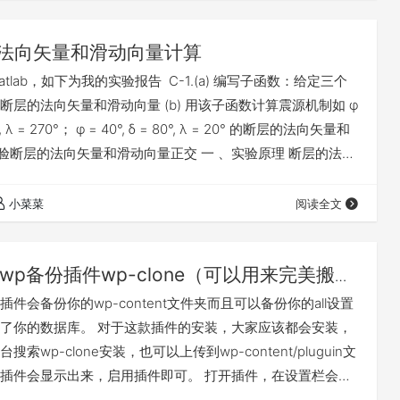
供升级版主题包，不过由于申请升级的用户较多，估计全部
时间，请大家耐心等待。 升…
法向矢量和滑动向量计算
tlab，如下为我的实验报告 C-1.(a) 编写子函数：给定三个
断层的法向矢量和滑动向量 (b) 用该子函数计算震源机制如 φ
0°, λ = 270°； φ = 40°, δ = 80°, λ = 20° 的断层的法向矢量和
 检验断层的法向矢量和滑动向量正交 一 、实验原理 断层的法向
可以用走向倾向和滑动角求出，公式为： 二、程序源代码
] = dz4111(a1,a2,a3) a1=input…
小菜菜
阅读全文
wp备份插件wp-clone（可以用来完美搬
件会备份你的wp-content文件夹而且可以备份你的all设置
了你的数据库。 对于这款插件的安装，大家应该都会安装，
索wp-clone安装，也可以上传到wp-content/pluguin文
插件会显示出来，启用插件即可。 打开插件，在设置栏会出
ne选项，点开即可。未建立备份时不会出现恢复备份选项。 你可以