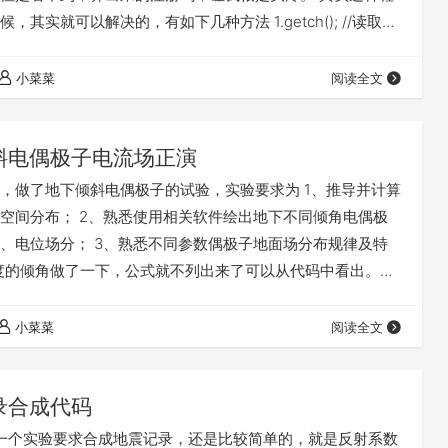
，其实就可以解决的，有如下几种方法 1.getch(); //读取一
样就可以看到结果了 当你按下键盘上任意字符时就会结束
"pause"); //试试 但是，有的时候我们并没有源代码，只有黑窗程
小菜菜
阅读全文
？ 我们需要用到windows系统中的cmd…
斜电偶极子电流场正演
，做了地下倾斜电偶极子的试验，实验要求为 1、推导并计算
空间分布； 2、熟悉使用相关软件绘出地下不同倾角电偶极
、电位场分； 3、熟悉不同参数偶极子地面场分布规律及特
5度的倾角做了一下，公式就不列出来了可以从代码中看出。
h> #include<math.h> #include int main() { float
ai=3.141592653,L=200,qingjiao=15,h…
小菜菜
阅读全文
录合成代码
一个实验要求合成地震记录，还是比较简单的，就是反射系数