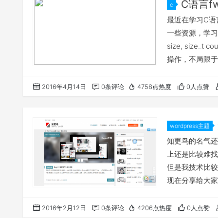
C语言fw
c
最近在学习C语
一些资源，学习并分享一
size, size_
操作，不局限于文
是一个指针，对f
的单字节数； （3
2016年4月14日
0条评论
4758点热度
0人点赞
wordpress主题
知更鸟的名气还
上还是比较难找
但是我技术比较
现在分享给大家
众多用户焦急的
时间折腾主题，
2016年2月12日
0条评论
4206点热度
0人点赞