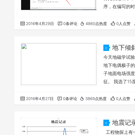
序，在编写的时候
个字符输入 这
2.system(
2016年4月29日
0条评论
4860点热度
0人点赞
序exe怎么办呢
地下倾
c
今天地磁学试验
地下电偶极子的
子地面电场强度
征。 我选了1
#include<stdio.
p=200,I=1.2,p
2016年4月27日
0条评论
3869点热度
0人点赞
地震记
c
工程物探上有