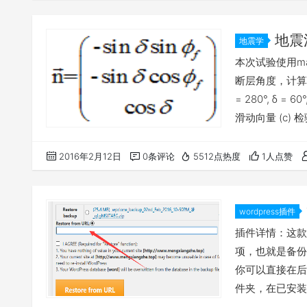
会陆续为用户提
发送完需要几天
地震
地震学
本次试验使用ma
断层角度，计算
= 280°, δ = 6
滑动向量 (c)
矢量和滑动矢量
function [ n,d 
2016年2月12日
0条评论
5512点热度
1人点赞
wordpress插件
家）
插件详情：这款插
项，也就是备份
你可以直接在后台搜
件夹，在已安装
现wp-clo